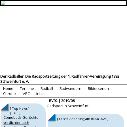
Der Radballer: Die Radsportzeitung der 1. Radfahrer-Vereinigung 1892
Schweinfurt e. V.
Home
Termine
Radball
Radwandern
Bilderserien
Chronik
ABC
Inhalt
RV92 | 2019/06
Radsport in Schweinfurt
[ Top-News ]
[ TOP ]
Comeback-Gerüchte
[ Letzte Änderung am 06.08.2026 ]
verdichten sich