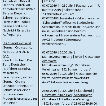
Sensation – Radball:
[ 2019/06 ]
Hannes Endreß vor
07.07.2019 | 10:30 Uhr | Radwandern | 7.
Comeback beim RV92?
Radtour 2019 | Kaltenhausen
Berater Dieter K.
7. Fahrradtour 2019 am
Schenk gibt grünes
07.07.2019Schweinfurt – Kaltenhausen –
Licht! In der Radball-
SchweinfurtTreffpunkt: Stadtgalerie,
Szene sorgt eine
Schrammstr. Uhrzeit: 10:30 UhrGäste und
Nachricht für große
neue Teilnehmer sind herzlich
Aufregung:...
willkommen! #radwandern #schweinfurt
#rv92 #radtour #92erontour
BDR nennt sich jetzt
‪#kaltenhausen...
German Cycling und,
nein, es ist nicht 1.
05.07.2019 | 20:00 Uhr |
April
Monatsversammlung | RV92 | Gaststätte
Kein Aprilscherz! Der
Alte Warte
Bund Deutscher
Monatsversammlung1. Radfahrer-
Radfahrer (BDR) hat
Vereinigung 1892 Schweinfurt e. V.
tatsächlich
05.07.2019 | 20.00 Uhr | Gaststätte Alte
beschlossen, sich in
Warte, Schweinfurt #schweinfurt
German Cycling
#rv92 #altewarte #versammlung...
umzubenennen. Der
Schritt ist Teil eines
28.06.2019 | 20:00 Uhr | Clubabend |
umfassenden
Gaststätte Alban Park, Schonungen
Modernisierungsprozesses
Clubabend 1. Radfahrer-Vereinigung
und einer
1892 Schweinfurt e. V. 28.06.2019 20.00