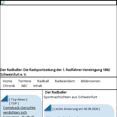
Der Radballer: Die Radsportzeitung der 1. Radfahrer-Vereinigung 1892
Schweinfurt e. V.
Home
Termine
Radball
Radwandern
Bilderserien
Chronik
ABC
Inhalt
Der Radballer
Sportnachrichten aus Schweinfurt
[ Top-News ]
[ TOP ]
Comeback-Gerüchte
[ Letzte Änderung am 06.08.2026 ]
verdichten sich