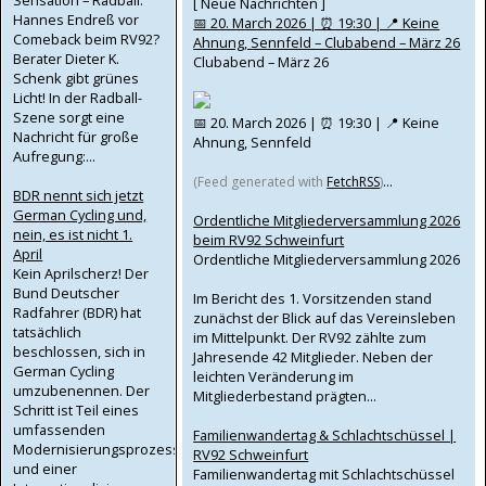
Sensation – Radball:
[ Neue Nachrichten ]
Hannes Endreß vor
📅 20. March 2026 | ⏰ 19:30 | 📍 Keine
Comeback beim RV92?
Ahnung, Sennfeld – Clubabend – März 26
Berater Dieter K.
Clubabend – März 26
Schenk gibt grünes
Licht! In der Radball-
Szene sorgt eine
📅 20. March 2026 | ⏰ 19:30 | 📍 Keine
Nachricht für große
Ahnung, Sennfeld
Aufregung:...
...
(Feed generated with
FetchRSS
)
BDR nennt sich jetzt
German Cycling und,
Ordentliche Mitgliederversammlung 2026
nein, es ist nicht 1.
beim RV92 Schweinfurt
April
Ordentliche Mitgliederversammlung 2026
Kein Aprilscherz! Der
Bund Deutscher
Im Bericht des 1. Vorsitzenden stand
Radfahrer (BDR) hat
zunächst der Blick auf das Vereinsleben
tatsächlich
im Mittelpunkt. Der RV92 zählte zum
beschlossen, sich in
Jahresende 42 Mitglieder. Neben der
German Cycling
leichten Veränderung im
umzubenennen. Der
Mitgliederbestand prägten...
Schritt ist Teil eines
umfassenden
Familienwandertag & Schlachtschüssel |
Modernisierungsprozesses
RV92 Schweinfurt
und einer
Familienwandertag mit Schlachtschüssel