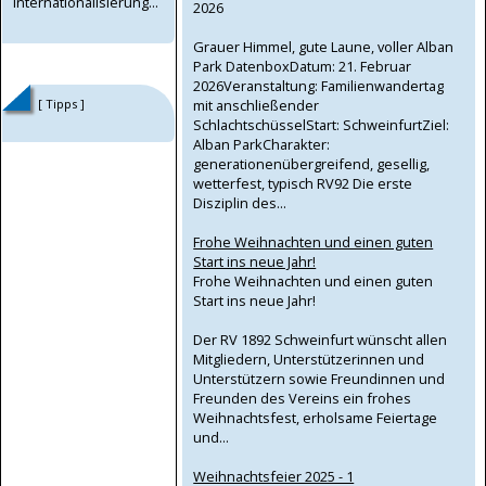
Internationalisierung...
2026
Grauer Himmel, gute Laune, voller Alban
Park DatenboxDatum: 21. Februar
2026Veranstaltung: Familienwandertag
[ Tipps ]
mit anschließender
SchlachtschüsselStart: SchweinfurtZiel:
Alban ParkCharakter:
generationenübergreifend, gesellig,
wetterfest, typisch RV92 Die erste
Disziplin des...
Frohe Weihnachten und einen guten
Start ins neue Jahr!
Frohe Weihnachten und einen guten
Start ins neue Jahr!
Der RV 1892 Schweinfurt wünscht allen
Mitgliedern, Unterstützerinnen und
Unterstützern sowie Freundinnen und
Freunden des Vereins ein frohes
Weihnachtsfest, erholsame Feiertage
und...
Weihnachtsfeier 2025 - 1