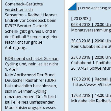
Comeback-Gerüchte
[ Letzte Änderung a
verdichten sich
Sensation – Radball: Hannes
[ 2018/03 ]
Endreß vor Comeback beim
06.04.2018 | 20:00 U
RV92? Berater Dieter K.
Monatsversammlung 1.
Schenk gibt grünes Licht! In
der Radball-Szene sorgt eine
30.03.2018 | 20:00 U
Nachricht für große
Kein Clubabend am 30.0
Aufregung:...
23.03.2018 | 20:00 U
BDR nennt sich jetzt German
Clubabend 1. Radfahr
Cycling und, nein, es ist nicht
26, 97421 Schweinfurt.
1. April
Kein Aprilscherz! Der Bund
17.03.2018 | Radball 
Deutscher Radfahrer (BDR)
https://www.rv92.de/
hat tatsächlich beschlossen,
sich in German Cycling
17.03.2018 | 14:00 Uh
umzubenennen. Der Schritt
Mit dabei die Radball
ist Teil eines umfassenden
Modernisierungsprozesses